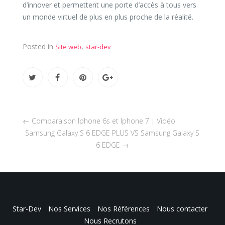
d’innover et permettent une porte d’accès à tous vers
un monde virtuel de plus en plus proche de la réalité.
Posted in
,
Site web
star-dev
←
Comparaison Iphone 6s et Iphone 7 | Vidéo
Samsung Galaxy S 6 EDGE PLUS VS Samsung Galaxy S
6 EDGE
→
Star-Dev
Nos Services
Nos Références
Nous contacter
Nous Recrutons