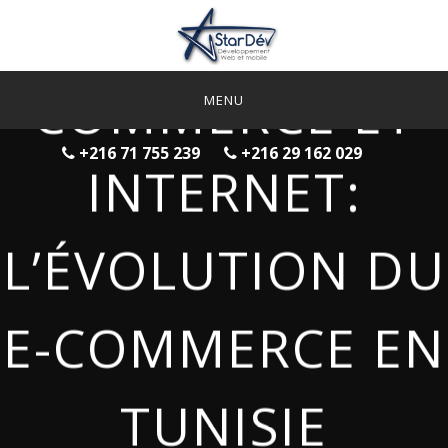
Skip
to
content
COMMERCE ET
STAR-DEV
NOS SERVICES
+216 71 755 239
+216 29 162 029
INTERNET:
NOS RÉFÉRENCES
NOUS CONTACTER
L’ÉVOLUTION DU
NOUS RECRUTONS
E-COMMERCE EN
TUNISIE